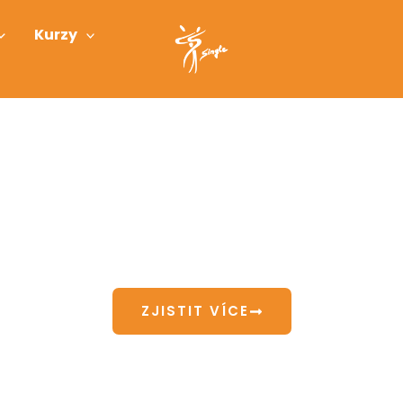
Kurzy
ČNÍ SKUPINA S
ZNOJMO
Protančete se s námi k novým zážitkům.
ZJISTIT VÍCE